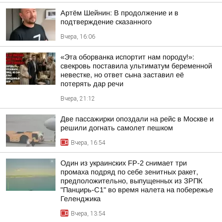
Артём Шейнин: В продолжение и в
подтверждение сказанного
Вчера, 16:06
«Эта оборванка испортит нам породу!»:
свекровь поставила ультиматум беременной
невестке, но ответ сына заставил её
потерять дар речи
Вчера, 21:12
Две пассажирки опоздали на рейс в Москве и
решили догнать самолет пешком
Вчера, 16:54
Один из украинских FP-2 снимает три
промаха подряд по себе зенитных ракет,
предположительно, выпущенных из ЗРПК
"Панцирь-С1" во время налета на побережье
Геленджика
Вчера, 13:54