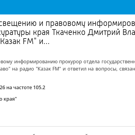
освещению и правовому информиров
уратуры края Ткаченко Дмитрий Вла
азак FM" и...
овому информированию прокурор отдела государственн
во" на радио "Казак FM" и ответил на вопросы, связа
6 на частоте 105.2
о края"