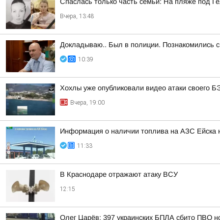
Спаслась только часть семьи: На пляже под Г
Вчера, 13:48
Докладываю.. Был в полиции. Познакомились
10:39
Хохлы уже опубликовали видео атаки своего Б
Вчера, 19:00
Информация о наличии топлива на АЗС Ейска н
11:33
В Краснодаре отражают атаку ВСУ
12:15
Олег Царёв: 397 украинских БПЛА сбито ПВО н