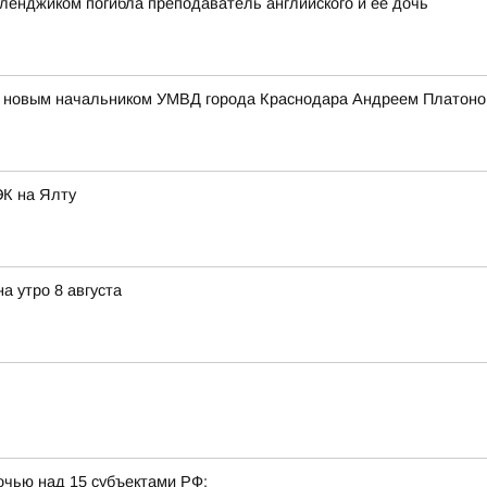
еленджиком погибла преподаватель английского и ее дочь
 с новым начальником УМВД города Краснодара Андреем Платон
ЭК на Ялту
а утро 8 августа
очью над 15 субъектами РФ: