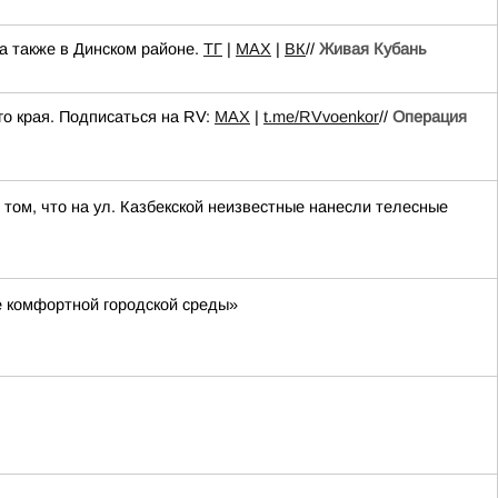
а также в Динском районе.
TГ
|
MAX
|
ВК
//
Живая Кубань
о края. Подписаться на RV:
MAX
|
t.me/RVvoenkor
//
Операция
 том, что на ул. Казбекской неизвестные нанесли телесные
 комфортной городской среды»