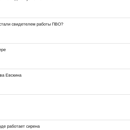
 стали свидетелем работы ПВО?
ере
ва Евскина
оде работает сирена