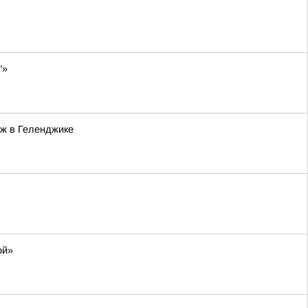
"»
яж в Геленджике
ой»