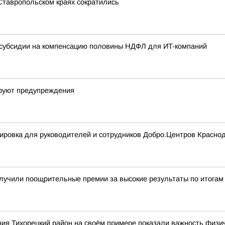
Ставропольском краях сократились
е субсидии на компенсацию половины НДФЛ для ИT-компаний
ируют предупреждения
ровка для руководителей и сотрудников Добро.Центров Краснод
олучили поощрительные премии за высокие результаты по итогам 
ия Тихорецкий район на своём примере показали важность физич