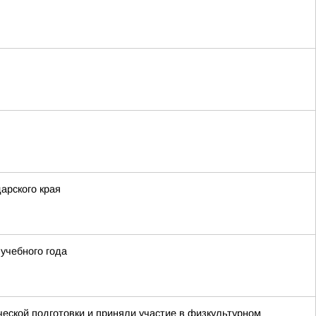
арского края
учебного года
еской подготовки и приняли участие в физкультурном