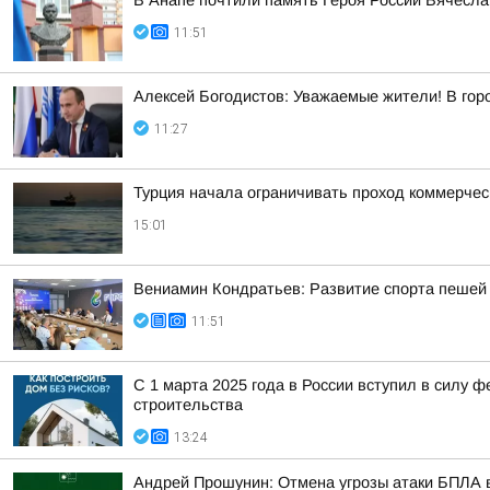
В Анапе почтили память Героя России Вячесла
11:51
Алексей Богодистов: Уважаемые жители! В гор
11:27
Турция начала ограничивать проход коммерческ
15:01
Вениамин Кондратьев: Развитие спорта пешей 
11:51
С 1 марта 2025 года в России вступил в силу
строительства
13:24
Андрей Прошунин: Отмена угрозы атаки БПЛА 