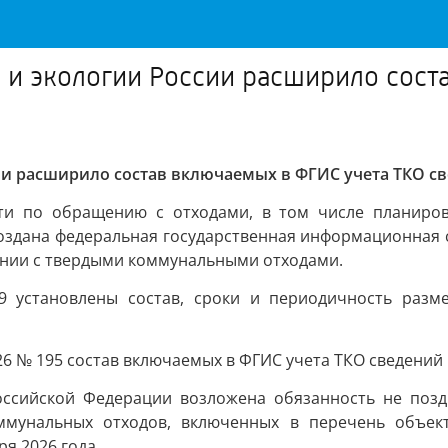
и экологии России расширило сост
ии расширило состав включаемых в ФГИС учета ТКО с
ти по обращению с отходами, в том числе планиро
здана федеральная государственная информационная с
нии с твердыми коммунальными отходами.
9 установлены состав, сроки и периодичность разм
26 № 195 состав включаемых в ФГИС учета ТКО сведений
Российской Федерации возложена обязанность не позд
мунальных отходов, включенных в перечень объек
я 2026 года.