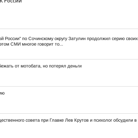
К России"
й России" по Сочинскому округу Затулин продолжил серию свои
том СМИ многое говорит то...
бежать от мотобата, но потерял деньги
ию
щественного совета при Главке Лев Крутов и психолог обсудили