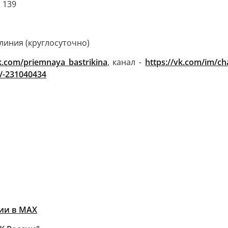
 139
линия (круглосуточно)
k.com/priemnaya_bastrikina
, канал -
https://vk.com/im/c
s/-231040434
ии в MAХ