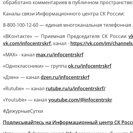
обработано комментариев в публичном пространстве:
Каналы связи Информационного центра СК России:
8-800-100-12-60 — единая многоканальная телефонная 
«ВКонтакте» — Приемная Председателя СК России
v
vk.com/infocentrskrf
, канал -
https://vk.com/im/channel
«MAX» - канал
max.ru/infocentrskrf
«Одноклассники» — группа
ok.ru/infocentrskrf
«Дзен» — канал
dzen.ru/infocentrskrf
«Rutube» — канал
rutube.ru/u/infocentrskrf/
«Youtube» — канал
youtube.com/@infocentrskr
#ДежурныеСутки
Подписывайтесь на Информационный центр СК Росс