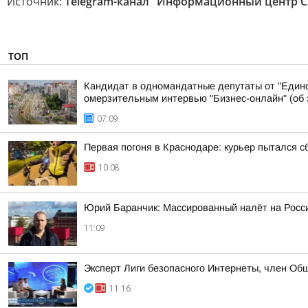
Источник:
Telegram-канал "Информационный центр С
ТОП
Кандидат в одномандатные депутаты от "Едино
омерзительным интервью "Бизнес-онлайн" (об э
07:09
Первая погоня в Краснодаре: курьер пытался с
10:08
Юрий Баранчик: Массированный налёт на Росс
11:09
Эксперт Лиги безопасного Интернеты, член Об
11:16