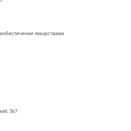
о:
необеспечении лекарствами
ий: 367