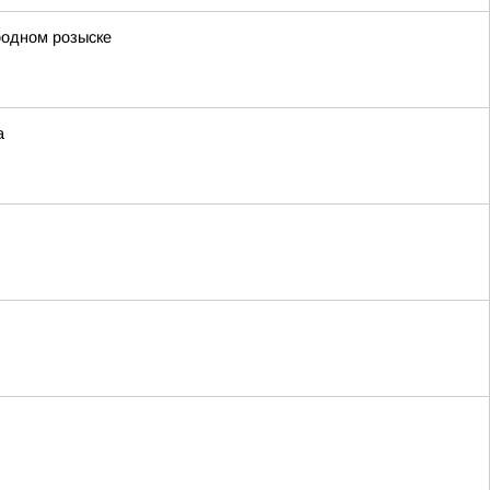
родном розыске
а