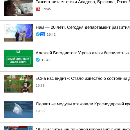
Таксист читает стихи Асадова, Брюсова, Розен
19:45
Нам — 20 лет!. Сегодня департамент развития
19:42
Алексей Богодистов: Угроза атаки беспилотны
19:42
«Она нас видит»: Стало известно о состоянии
19:36
Ядовитые медузы атаковали Краснодарский кр
19:36
Об эпидситуации по новой коронавирусной инф