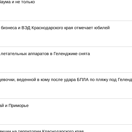
баума и не только
 бизнеса и ВЭД Краснодарского края отмечает юбилей
х летательных аппаратов в Геленджике снята
 девочки, веденной в кому после удара БПЛА по пляжу под Гелен
ай и Приморье
екции на территории Краснодарского края