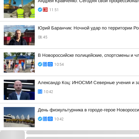
Андрей Кравченко: Сегодня свой профессионал
11:51
Юрий Баранчик: Ночной удар по территории Ро
08:45
В Новороссийске полицейские, спортсмены и ч
10:54
Александр Коц: ИНОСМИ Северные учения и з
10:42
День физкультурника в городе-герое Новоросс
10:42