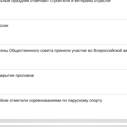
ьный праздник отмечают строители и ветераны отрасли!
ссии
лены Общественного совета приняли участие во Всероссийской а
акрытие проливов
ийске отметили соревнованиями по парусному спорту