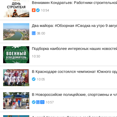
Вениамин Кондратьев: Работники строительно
10:54
Два майора: #Обзорная #Сводка на утро 9 авгу
08:00
Подборка наиболее интересных наших новостей
10:30
В Краснодаре состоялся чемпионат Южного орд
10:05
В Новороссийске полицейские, спортсмены и ч
10:57