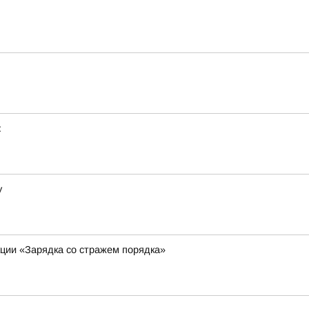
:
у
кции «Зарядка со стражем порядка»