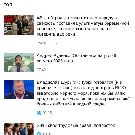
ТОП
«Эта оборванка испортит нам породу!»:
свекровь поставила ультиматум беременной
невестке, но ответ сына заставил её
потерять дар речи
Вчера, 21:12
Андрей Руденко: Обстановка на утро 9
августа 2026 года
07:42
Владислав Шурыгин: Турки готовятся (и в
принципе готовы) взять под контроль ВСЮ
акваторию Черного моря, пока как бы мягко
предлагая свои условия по "замораживанию"
боевых действий в водной среде
09:15
Знай свои трудовые права, подросток
10:06