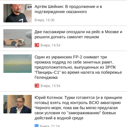
Артём Шейнин: В продолжение и в
подтверждение сказанного
Вчера, 16:06
Две пассажирки опоздали на рейс в Москве и
решили догнать самолет пешком
Вчера, 16:54
Один из украинских FP-2 снимает три
промаха подряд по себе зенитных ракет,
предположительно, выпущенных из ЗРПК
"Панцирь-С1" во время налета на побережье
Геленджика
Вчера, 13:54
Юрий Котенок: Турки готовятся (и в принципе
готовы) взять под контроль ВСЮ акваторию
Черного моря, пока как бы мягко предлагая
свои условия по "замораживанию" боевых
действий в водной среде
Вчера, 22:24