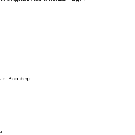
щает Bloomberg
ы