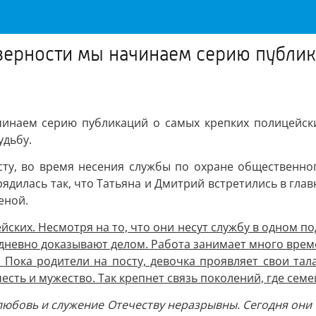
верности мы начинаем серию публи
наем серию публикаций о самых крепких полицейских
удьбу.
осту, во время несения службы по охране общественн
рядилась так, что Татьяна и Дмитрий встретились в глав
еной.
ских. Несмотря на то, что они несут службу в одном по
едневно доказывают делом. Работа занимает много време
. Пока родители на посту, девочка проявляет свои тал
есть и мужество. Так крепнет связь поколений, где семе
любовь и служение Отечеству неразрывны. Сегодня они в