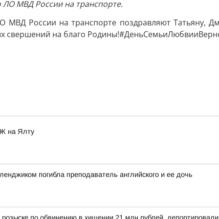
 ЛО МВД России на транспорте.
 МВД России на транспорте поздравляют Татьяну, Дм
ых свершений на благо Родины!#ДеньСемьиЛюбвииВерн
ЭК на Ялту
еленджиком погибла преподаватель английского и ее дочь
 розыске по обвинению в хищении 21 млн рублей, депортировал