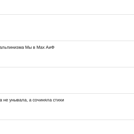
ь альпинизма Мы в Мах АиФ
а не унывала, а сочиняла стихи