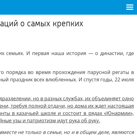
каций о самых крепких
 семьях. И первая наша история — о династии, где
ого порядка во время прохождения парусной регаты в
ный праздник всех влюбленных. И спустя годы, 22 июля
дразделении, но в разных службах, их объединяет одно
ни, требуя полной отдачи, но дома их ждет настоящая
анты в казачьей школе и состоит в рядах «Юнармии»,
йные узы и патриотизм идут рука об руку.
месте не только в семье, но и в общем деле, являются