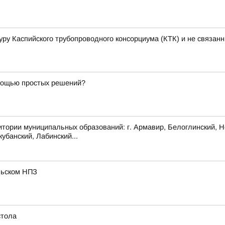
уру Каспийского трубопроводного консорциума (КТК) и не связан
омощью простых решений?
 муниципальных образований: г. Армавир, Белоглинский, Новоп
убанский, Лабинский...
льском НПЗ
стола