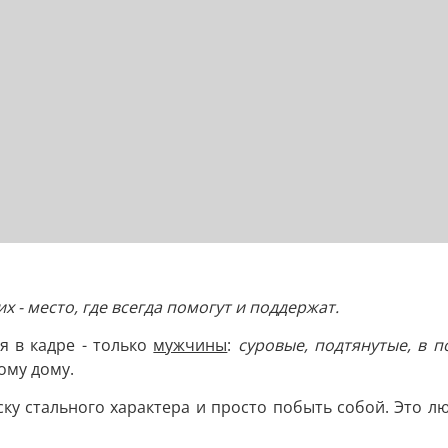
их - место, где всегда помогут и поддержат.
я в кадре - только
мужчины
:
суровые, подтянутые, в п
ому дому.
ску стального характера и просто побыть собой. Это лю