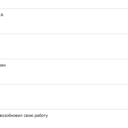
ТА
рен
 возобновил свою работу