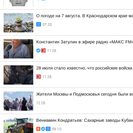
О погоде на 7 августа. В Краснодарском крае 
07:33
Константин Затулин в эфире радио «МАКС FM»
11:28
28 июля стало известно, что российские войск
11:28
Жители Москвы и Подмосковья сегодня были 
12:28
Вениамин Кондратьев: Сахарные заводы Кубани
09:10