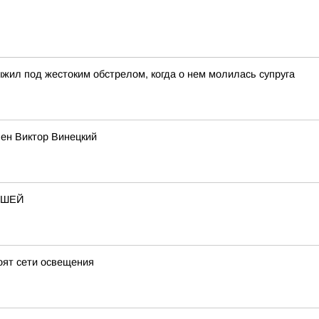
ыжил под жестоким обстрелом, когда о нем молилась супруга
ен Виктор Винецкий
ЫШЕЙ
оят сети освещения