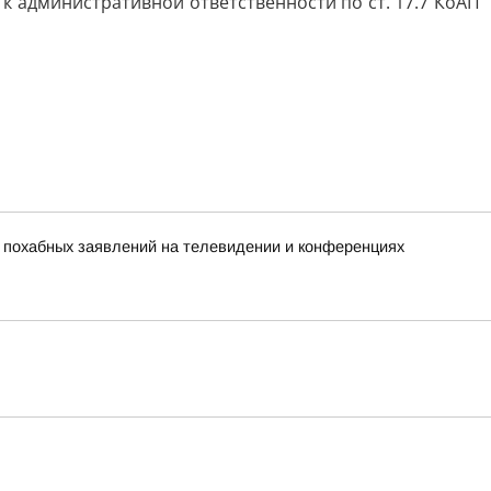
 административной ответственности по ст. 17.7 КоАП
х похабных заявлений на телевидении и конференциях