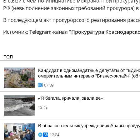
В связи с чем по инициативе межрайонной прокурату
РФ (невыполнение законных требований прокурора) в в
В последующем акт прокурорского реагирования расс
Источник:
Telegram-канал "Прокуратура Краснодарско
ТОП
Кандидат в одномандатные депутаты от "Едино
омерзительным интервью "Бизнес-онлайн" (об э
07:09
«Я бегала, кричала, звала ее»
12:48
В образовательных учреждениях Анапы пройду
13:34