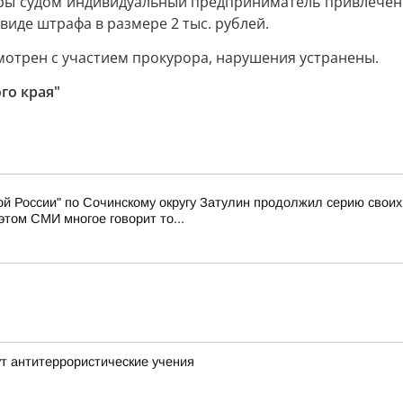
ры судом индивидуальный предприниматель привлечен к
иде штрафа в размере 2 тыс. рублей.
мотрен с участием прокурора, нарушения устранены.
го края"
й России" по Сочинскому округу Затулин продолжил серию свои
том СМИ многое говорит то...
т антитеррористические учения