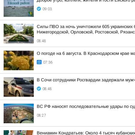
Доброе утро, коллеги, жители и гости Ейского р
09:03
Силы ПВО за ночь уничтожили 605 украинских 
Нижегородской, Орловской, Ростовской, Рязанс
08:48
О погоде на 6 августа. В Краснодарском крае 
07:36
В Сочи сотрудники Росгвардии задержали мужч
08:48
ВС РФ наносят последовательные удары по су
08:27
Вениамин Кондратьев: Около 4 тысяч кубанских