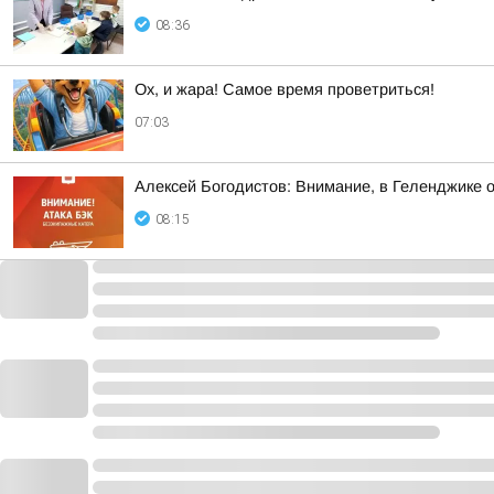
08:36
Ох, и жара! Самое время проветриться!
07:03
Алексей Богодистов: Внимание, в Геленджике о
08:15