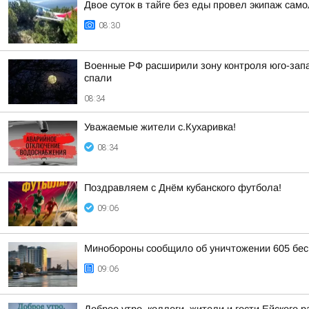
Двое суток в тайге без еды провел экипаж само
08:30
Военные РФ расширили зону контроля юго-запа
спали
08:34
Уважаемые жители с.Кухаривка!
08:34
Поздравляем с Днём кубанского футбола!
09:06
Минобороны сообщило об уничтожении 605 бес
09:06