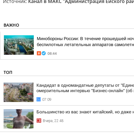
Источник:
Канал в МАКС "Администрация Ейского ра
ВАЖНО
Минобороны России: В течение прошедшей ночи 
беспилотных летательных аппаратов самолетно
08:44
ТОП
Кандидат в одномандатные депутаты от "Едино
омерзительным интервью "Бизнес-онлайн" (об э
07:09
Большинство из вас знают китайский, но даже 
Вчера, 22:48