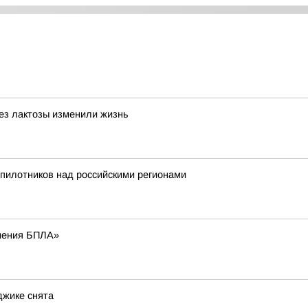
без лактозы изменили жизнь
пилотников над российскими регионами
нения БПЛА»
джике снята