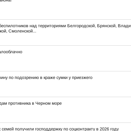
айона!
беспилотников над территориями Белгородской, Брянской, Владим
кой, Смоленской...
малооблачно
ину по подозрению в краже сумки у приезжего
дам противника в Черном море
 семей получили господдержку по соцконтракту в 2026 году