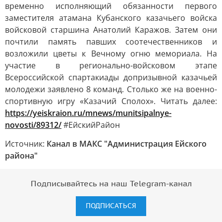
временно исполняющий обязанности первого
заместителя атамана Кубанского казачьего войска
войсковой старшина Анатолий Каражов. Затем они
почтили память павших соотечественников и
возложили цветы к Вечному огню мемориала. На
участие в регионально-войсковом этапе
Всероссийской спартакиады допризывной казачьей
молодежи заявлено 8 команд. Столько же на военно-
спортивную игру «Казачий Сполох». Читать далее:
https://yeiskraion.ru/mnews/munitsipalnye-
novosti/89312/
#ЕйскийРайон
Источник:
Канал в МАКС "Администрация Ейского
района"
Подписывайтесь на наш Telegram-канал
ПОДПИСАТЬСЯ