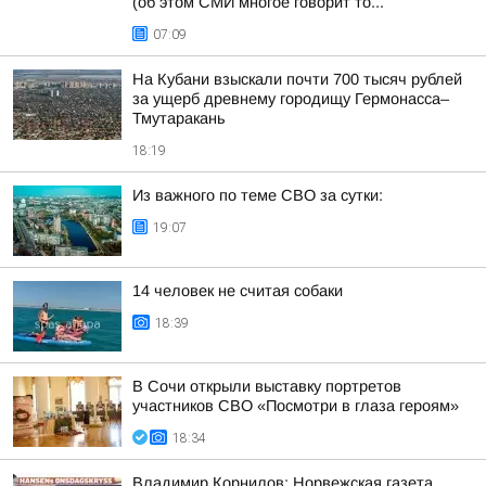
(об этом СМИ многое говорит то...
07:09
На Кубани взыскали почти 700 тысяч рублей
за ущерб древнему городищу Гермонасса–
Тмутаракань
18:19
Из важного по теме СВО за сутки:
19:07
14 человек не считая собаки
18:39
В Сочи открыли выставку портретов
участников СВО «Посмотри в глаза героям»
18:34
Владимир Корнилов: Норвежская газета