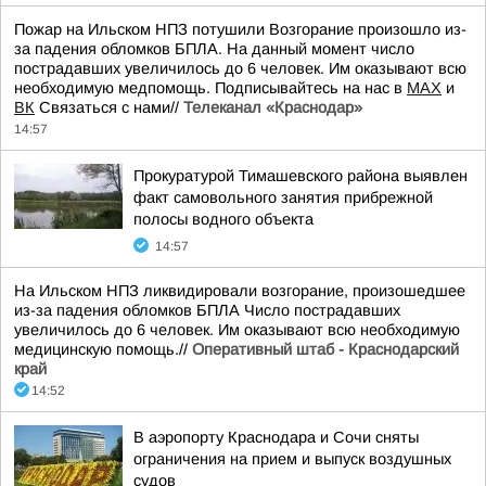
Пожар на Ильском НПЗ потушили Возгорание произошло из-
за падения обломков БПЛА. На данный момент число
пострадавших увеличилось до 6 человек. Им оказывают всю
необходимую медпомощь. Подписывайтесь на нас в
MAX
и
ВК
Связаться с нами//
Телеканал «Краснодар»
14:57
Прокуратурой Тимашевского района выявлен
факт самовольного занятия прибрежной
полосы водного объекта
14:57
На Ильском НПЗ ликвидировали возгорание, произошедшее
из-за падения обломков БПЛА Число пострадавших
увеличилось до 6 человек. Им оказывают всю необходимую
медицинскую помощь.//
Оперативный штаб - Краснодарский
край
14:52
В аэропорту Краснодара и Сочи сняты
ограничения на прием и выпуск воздушных
судов