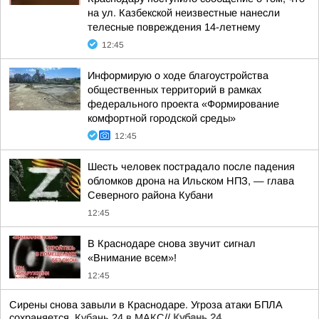
на ул. Казбекской неизвестные нанесли
телесные повреждения 14-летнему
12:45
Информирую о ходе благоустройства
общественных территорий в рамках
федерального проекта «Формирование
комфортной городской среды»
12:45
Шесть человек пострадало после падения
обломков дрона на Ильском НПЗ, — глава
Северного района Кубани
12:45
В Краснодаре снова звучит сигнал
«Внимание всем»!
12:45
Сирены снова завыли в Краснодаре. Угроза атаки БПЛА
сохраняется.
Кубань 24 в МАКС
//
Кубань 24