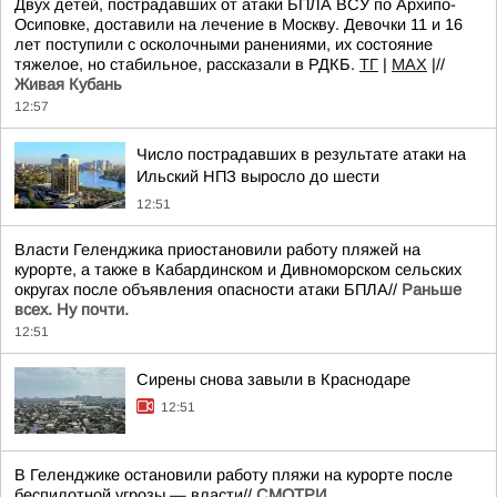
Двух детей, пострадавших от атаки БПЛА ВСУ по Архипо-
Осиповке, доставили на лечение в Москву. Девочки 11 и 16
лет поступили с осколочными ранениями, их состояние
тяжелое, но стабильное, рассказали в РДКБ.
TГ
|
MAX
|//
Живая Кубань
12:57
Число пострадавших в результате атаки на
Ильский НПЗ выросло до шести
12:51
Власти Геленджика приостановили работу пляжей на
курорте, а также в Кабардинском и Дивноморском сельских
округах после объявления опасности атаки БПЛА//
Раньше
всех. Ну почти.
12:51
Сирены снова завыли в Краснодаре
12:51
В Геленджике остановили работу пляжи на курорте после
беспилотной угрозы — власти//
СМОТРИ