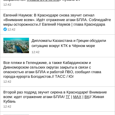
12:42
Евгений Наумов: В Краснодаре снова звучит сигнал
«Внимание всем». Идёт отражение атаки БПЛА. Соблюдайте
меры осторожности.//
Евгений Наумов | глава Краснодара
12:42
Дипломаты Казахстана и Греции обсудили
ситуацию вокруг КТК в Чёрном море
12:42
Все пляжи в Геленджике, а также Кабардинском и
Дивноморском сельских округах закрыты в связи с
опасностью атаки БПЛА и работой ПВО, сообщил глава
города-курорта Богодистов.//
ТАСС / Юг
12:42
Второй раз подряд звучит сирена в Краснодаре! Внимание
всем: идет отражение атаки БПЛА!
TГ
|
MAX
|
ВК
//
Живая
Кубань
12:42