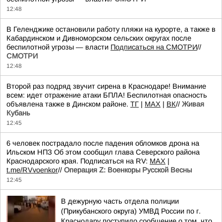
12:48
В Геленджике остановили работу пляжи на курорте, а также в
Кабардинском и Дивноморском сельских округах после
беспилотной угрозы — власти
Подписаться на СМОТРИ
//
СМОТРИ
12:48
Второй раз подряд звучит сирена в Краснодаре! Внимание
всем: идет отражение атаки БПЛА! Беспилотная опасность
объявлена также в Динском районе.
TГ
|
MAX
|
ВК
//
Живая
Кубань
12:45
6 человек пострадало после падения обломков дрона на
Ильском НПЗ Об этом сообщил глава Северского района
Краснодарского края. Подписаться на RV:
MAX
|
t.me/RVvoenkor
//
Операция Z: Военкоры Русской Весны
12:45
В дежурную часть отдела полиции
(Прикубанского округа) УМВД России по г.
Краснодару поступило сообщение о том, что