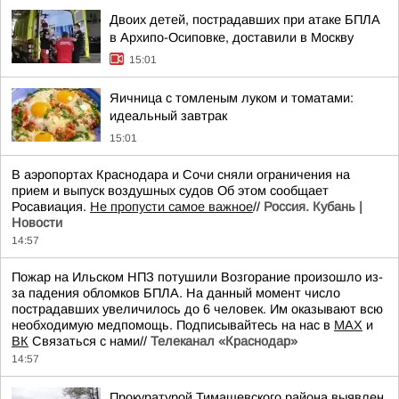
Двоих детей, пострадавших при атаке БПЛА
в Архипо-Осиповке, доставили в Москву
15:01
Яичница с томленым луком и томатами:
идеальный завтрак
15:01
В аэропортах Краснодара и Сочи сняли ограничения на
прием и выпуск воздушных судов Об этом сообщает
Росавиация.
Не пропусти самое важное
//
Россия. Кубань |
Новости
14:57
Пожар на Ильском НПЗ потушили Возгорание произошло из-
за падения обломков БПЛА. На данный момент число
пострадавших увеличилось до 6 человек. Им оказывают всю
необходимую медпомощь. Подписывайтесь на нас в
MAX
и
ВК
Связаться с нами//
Телеканал «Краснодар»
14:57
Прокуратурой Тимашевского района выявлен