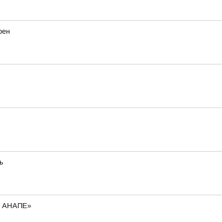
рен
ь
В АНАПЕ»