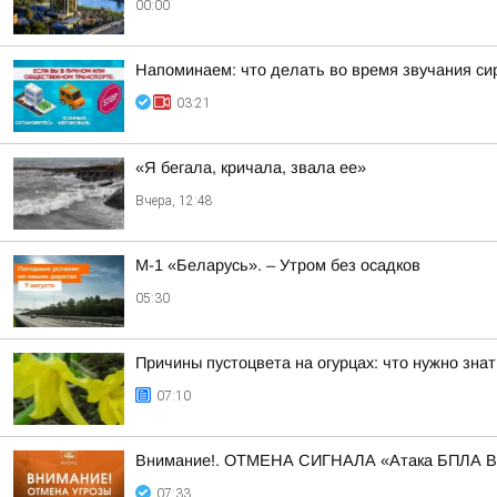
00:00
Напоминаем: что делать во время звучания си
03:21
«Я бегала, кричала, звала ее»
Вчера, 12:48
М-1 «Беларусь». – Утром без осадков
05:30
Причины пустоцвета на огурцах: что нужно знат
07:10
Внимание!. ОТМЕНА СИГНАЛА «Атака БПЛА 
07:33