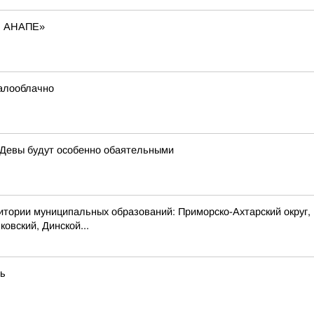
В АНАПЕ»
малооблачно
а Девы будут особенно обаятельными
 муниципальных образований: Приморско-Ахтарский округ, муни
овский, Динской...
ть