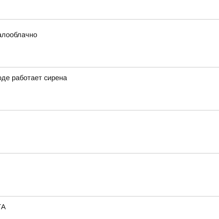
малооблачно
оде работает сирена
ТА