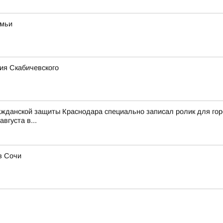
емьи
ия Скабичевского
ражданской защиты Краснодара специально записал ролик для го
вгуста в...
в Сочи