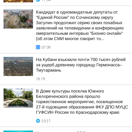
17:54
Кандидат в одномандатные депутаты от
"Единой России" по Сочинскому округу
Затулин продолжил серию своих похабных
заявлений на телевидении и конференциях
омерзительным интервью "Бизнес-онлайн"
(об этом СМИ многое говорит то...
07:09
На Кубани взыскали почти 700 тысяч рублей
за ущерб древнему городищу Гермонасса–
Тмутаракань
18:19
В Доме культуры поселка Южного
Белореченского района прошло
торжественное мероприятие, посвященное
27-й годовщине образования ФКУ ДПО МУЦС
ГУФСИН России по Краснодарскому краю
20:27