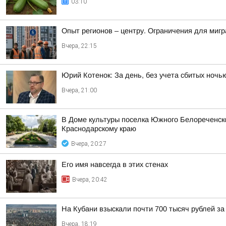
03:10
Опыт регионов – центру. Ограничения для миг
Вчера, 22:15
Юрий Котенок: За день, без учета сбитых ноч
Вчера, 21:00
В Доме культуры поселка Южного Белореченс
Краснодарскому краю
Вчера, 20:27
Его имя навсегда в этих стенах
Вчера, 20:42
На Кубани взыскали почти 700 тысяч рублей з
Вчера, 18:19