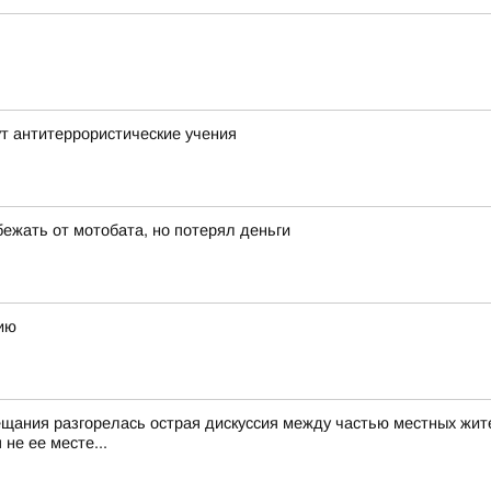
т антитеррористические учения
бежать от мотобата, но потерял деньги
ию
ещания разгорелась острая дискуссия между частью местных жит
не ее месте...