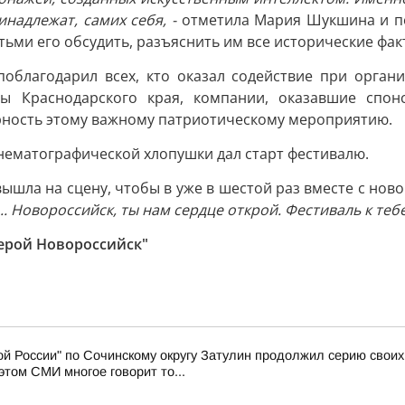
инадлежат, самих себя, -
отметила Мария Шукшина и п
етьми его обсудить, разъяснить им все исторические фак
поблагодарил всех, кто оказал содействие при орган
уры Краснодарского края, компании, оказавшие спон
ерность этому важному патриотическому мероприятию.
ематографической хлопушки дал старт фестивалю.
ышла на сцену, чтобы в уже в шестой раз вместе с но
.. Новороссийск, ты нам сердце открой. Фестиваль к тебе
ерой Новороссийск"
й России" по Сочинскому округу Затулин продолжил серию свои
том СМИ многое говорит то...