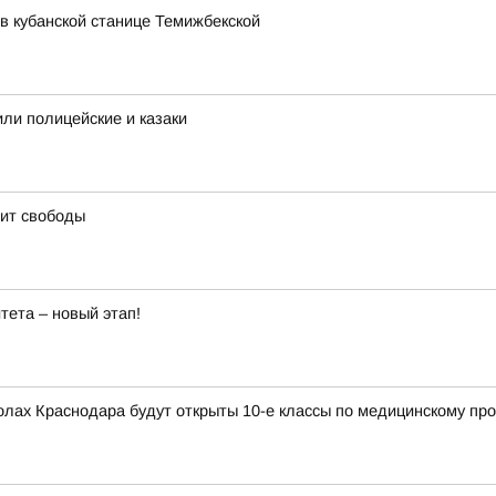
в кубанской станице Темижбекской
или полицейские и казаки
оит свободы
тета – новый этап!
колах Краснодара будут открыты 10-е классы по медицинскому п