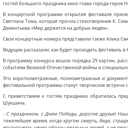
гостей большого праздника кино глава города-героя 
В концертной программе открытия фестиваля принял
Светлана Тома, которая прочла стихотворения К. Сим
Дементьева «Мир держится на добрых людях».
Свои концертные номера представили также Алика Смех
Ведущие рассказали, как будет проходить фестиваль 
В программу конкурса вошли порядка 29 картин, расс
событиям Великой Отечественной войны и специальн
Это короткометражные, полнометражные и документ
фестивальной программы станут творческие встречи 
С приветствием к гостям праздника обратилась пр
Шукшина.
- С праздником, с Днем Победы, дорогие друзья! На
тяжелейшее время, когда кругом смерть, беда, страда
воспитывать через образы реальных людей, а не пер