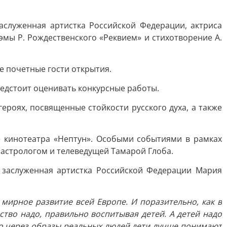
аслуженная артистка Российской Федерации, актриса
эмы Р. Рождественского «Реквием» и стихотворение А.
е почетные гости открытия.
редстоит оценивать конкурсные работы.
ероях, посвященные стойкости русского духа, а также
 кинотеатра «Нептун». Особыми событиями в рамках
астрологом и телеведущей Тамарой Глоба.
 заслуженная артистка Российской Федерации Мария
мирное развитие всей Европе. И поразительно, как в
сство надо, правильно воспитывая детей. А детей надо
но через образы реальных людей дети лучше понимают