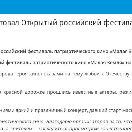
ртовал Открытый российский фестив
российский фестиваль патриотического кино «Малая 
тый фестиваль патриотического кино «Малая Земля» н
 города-героя кинопоказами на тему любви к Отечеству
о красной дорожке прошлись известные актеры, режи
ениями яркий и праздничный концерт, давший старт ма
риотического кино. Благодарю организаторов за то, что
в, а зрителям – насладиться просмотром качественног