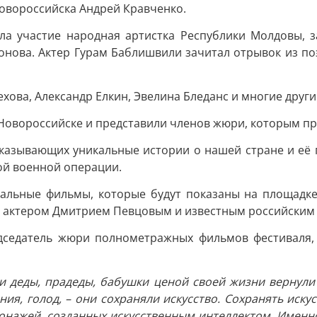
Новороссийска Андрей Кравченко.
а участие народная артистка Республики Молдовы, з
онова. Актер Гурам Баблишвили зачитал отрывок из по
ова, Александр Елкин, Эвелина Бледанс и многие други
в Новороссийске и представили членов жюри, которым п
казывающих уникальные истории о нашей стране и её г
ой военной операции.
альные фильмы, которые будут показаны на площадке
с актером Дмитрием Певцовым и известным российским 
едседатель жюри полнометражных фильмов фестиваля,
ши деды, прадеды, бабушки ценой своей жизни вернули 
ния, голод, – они сохраняли искусство. Сохранять иску
сонажей, созданных искусственным интеллектом. Имен