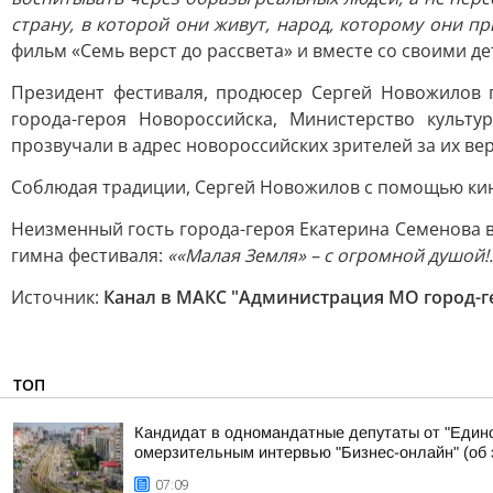
страну, в которой они живут, народ, которому они пр
фильм «Семь верст до рассвета» и вместе со своими д
Президент фестиваля, продюсер Сергей Новожилов 
города-героя Новороссийска, Министерство культ
прозвучали в адрес новороссийских зрителей за их в
Соблюдая традиции, Сергей Новожилов с помощью кин
Неизменный гость города-героя Екатерина Семенова в
гимна фестиваля:
««Малая Земля» – с огромной душой!.
Источник:
Канал в МАКС "Администрация МО город-г
ТОП
Кандидат в одномандатные депутаты от "Едино
омерзительным интервью "Бизнес-онлайн" (об э
07:09