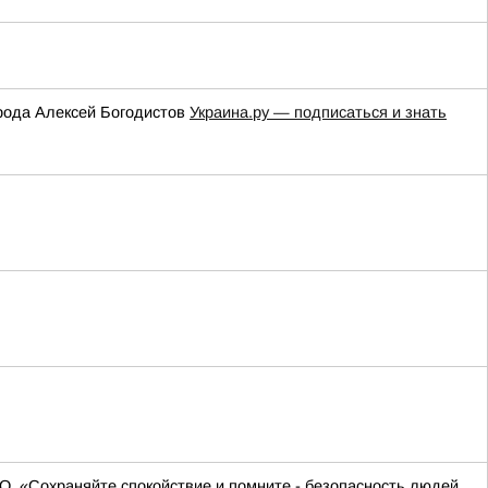
орода Алексей Богодистов
Украина.ру — подписаться и знать
О. «Сохраняйте спокойствие и помните - безопасность людей