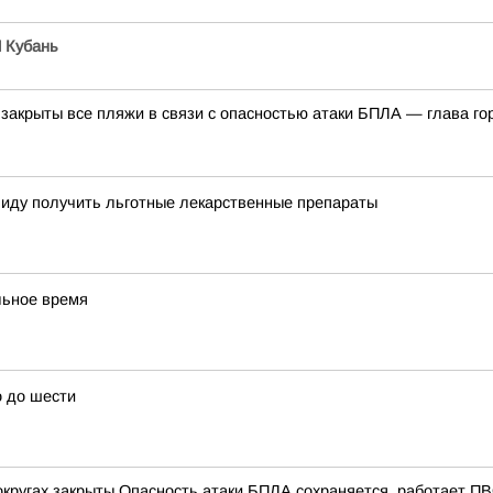
 Кубань
 закрыты все пляжи в связи с опасностью атаки БПЛА — глава г
лиду получить льготные лекарственные препараты
льное время
 до шести
кругах закрыты Опасность атаки БПЛА сохраняется, работает ПВ