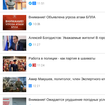
11:51
Внимание! Объявлена угроза атаки БПЛА
10:08
Алексей Богодистов: Уважаемые жители! В гор
11:27
Работа в полиции - как партия в шахматы
11:24
Амир Макушев, политолог, член Экспертного к
12:21
Внимание! Ожидается ухудшение погодных услов