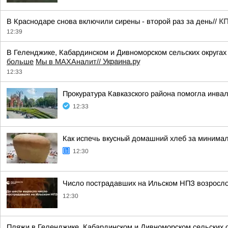
В Краснодаре снова включили сирены - второй раз за день//
КП
12:39
В Геленджике, Кабардинском и Дивноморском сельских округах
больше
Мы в MAX
Аналит//
Украина.ру
12:33
Прокуратура Кавказского района помогла инва
12:33
Как испечь вкусный домашний хлеб за минима
12:30
Число пострадавших на Ильском НПЗ возросло
12:30
Пляжи в Геленджике, Кабардинском и Дивноморском сельских о