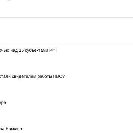
очью над 15 субъектами РФ:
 стали свидетелем работы ПВО?
ере
ва Евскина