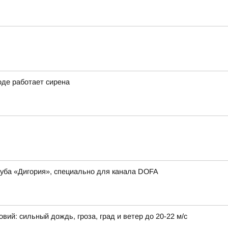
оде работает сирена
луба «Дигория», специально для канала DOFA
ий: сильный дождь, гроза, град и ветер до 20-22 м/с