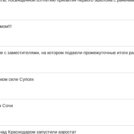
ты, посвященной 85-летию прибытия первого эшелона с раненым
мом!!!
ие с заместителями, на котором подвели промежуточные итоги 
ком селе Супсех
в Сочи
над Краснодаром запустили аэростат