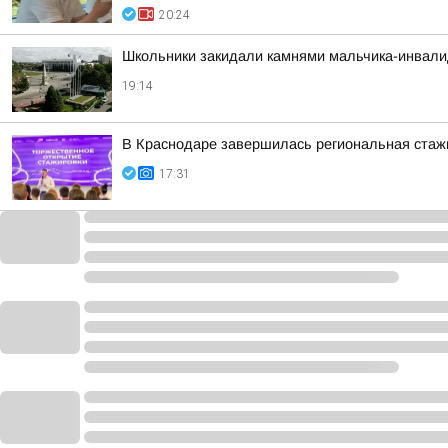
20:24
Школьники закидали камнями мальчика-инвалид
19:14
В Краснодаре завершилась региональная стажи
17:31