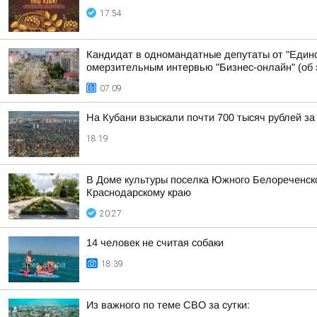
17:54
Кандидат в одномандатные депутаты от "Едино
омерзительным интервью "Бизнес-онлайн" (об э
07:09
На Кубани взыскали почти 700 тысяч рублей з
18:19
В Доме культуры поселка Южного Белореченс
Краснодарскому краю
20:27
14 человек не считая собаки
18:39
Из важного по теме СВО за сутки: