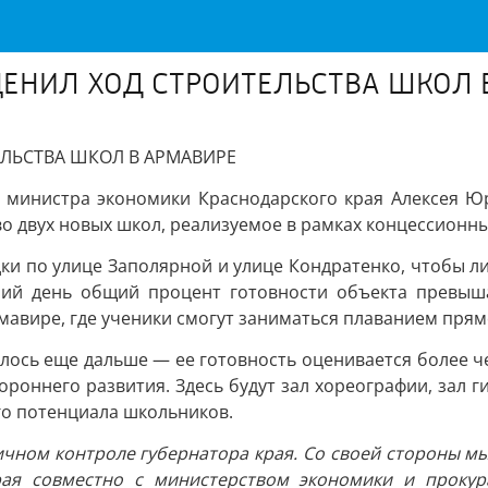
ЕНИЛ ХОД СТРОИТЕЛЬСТВА ШКОЛ 
ЛЬСТВА ШКОЛ В АРМАВИРЕ
министра экономики Краснодарского края Алексея Юр
во двух новых школ, реализуемое в рамках концессионн
ки по улице Заполярной и улице Кондратенко, чтобы ли
ний день общий процент готовности объекта превыш
рмавире, где ученики смогут заниматься плаванием пря
ось еще дальше — ее готовность оценивается более че
оннего развития. Здесь будут зал хореографии, зал г
го потенциала школьников.
ичном контроле губернатора края. Со своей стороны м
рая совместно с министерством экономики и проку