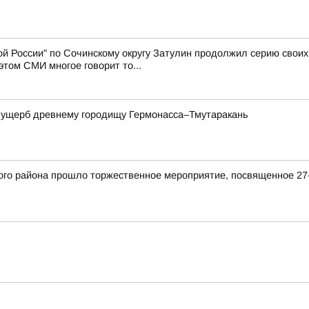
й России" по Сочинскому округу Затулин продолжил серию свои
том СМИ многое говорит то...
а ущерб древнему городищу Гермонасса–Тмутаракань
кого района прошло торжественное мероприятие, посвященное 