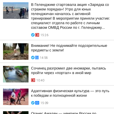
В Геленджике стартовала акция «Зарядка со
стражем порядка»! Утро для юных
геленджичан началось с активной
тренировки! В мероприятии приняли участие:
специалист отдела по работе с личным
составом ОМВД России по г. Геленджику...
15:26
Внимание! Не поднимайте подозрительные
предметы с земли!
14:58
Сочинец разгромил две иномарки, пытаясь
пройти через «портал» в иной мир
10:40
Адаптивная физическая культура — это путь
к победам и полноценной жизни
15:09
Оганес Амалян — чемпион России по