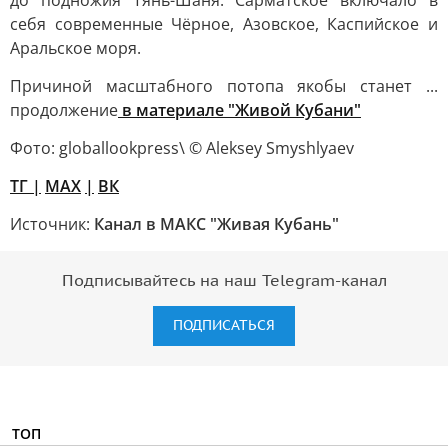
до подножия Тянь-Шаня. Сарматское включало в
себя современные Чёрное, Азовское, Каспийское и
Аральское моря.
Причиной масштабного потопа якобы станет ...
продолжение
в материале "Живой Кубани"
Фото: globallookpress\ © Aleksey Smyshlyaev
TГ
|
MAX
|
ВК
Источник:
Канал в МАКС "Живая Кубань"
Подписывайтесь на наш Telegram-канал
ПОДПИСАТЬСЯ
ТОП