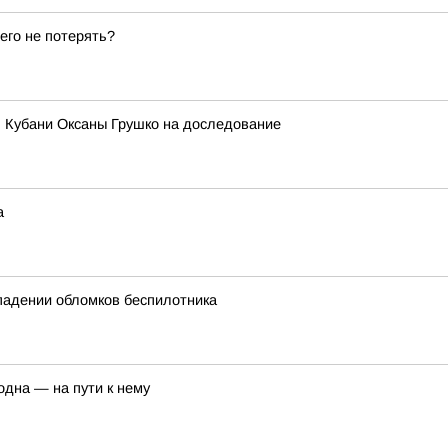
его не потерять?
я Кубани Оксаны Грушко на доследование
а
падении обломков беспилотника
одна — на пути к нему