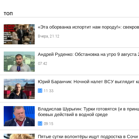
ТОП
«Эта оборванка испортит нам породу!»: свекро
Вчера, 21:12
Андрей Руденко: Обстановка на утро 9 августа 
07:42
Юрий Баранчик: Ночной налет ВСУ выглядит ка
11:33
Владислав Шурыгин: Турки готовятся (и в прин
боевых действий в водной среде
09:15
Пятые сутки волонтёры ищут подростка в Сочи