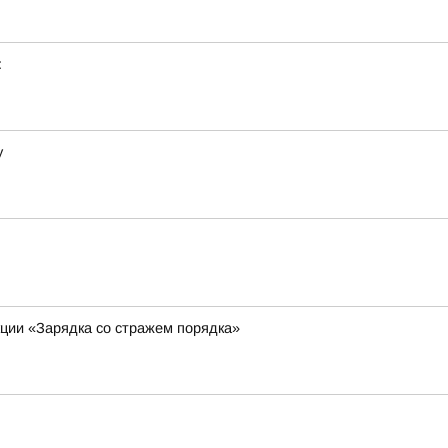
:
у
кции «Зарядка со стражем порядка»