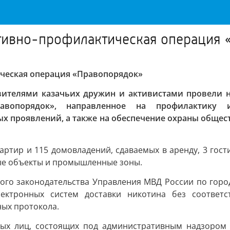
тивно-профилактическая операция 
ческая операция «Правопорядок»
вителями казачьих дружин и активистами провели н
равопорядок», направленное на профилактику 
 проявлений, а также на обеспечение охраны обществ
ртир и 115 домовладений, сдаваемых в аренду, 3 гост
ые объекты и промышленные зоны.
ого законодательства Управления МВД России по город
ектронных систем доставки никотина без соответ
ных протокола.
ых лиц, состоящих под административным надзором