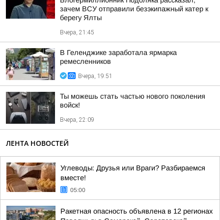
Блогермиллионник Подоляка рассказал,
зачем ВСУ отправили безэкипажный катер к
берегу Ялты
Вчера, 21:45
В Геленджике заработала ярмарка
ремесленников
Вчера, 19:51
Ты можешь стать частью нового поколения
войск!
Вчера, 22:09
ЛЕНТА НОВОСТЕЙ
Углеводы: Друзья или Враги? Разбираемся
вместе!
05:00
Ракетная опасность объявлена в 12 регионах