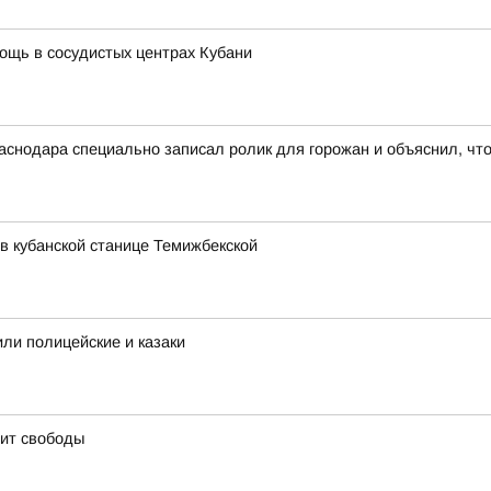
мощь в сосудистых центрах Кубани
снодара специально записал ролик для горожан и объяснил, чт
в кубанской станице Темижбекской
или полицейские и казаки
оит свободы