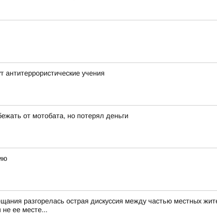
т антитеррористические учения
бежать от мотобата, но потерял деньги
ию
ещания разгорелась острая дискуссия между частью местных жит
не ее месте...