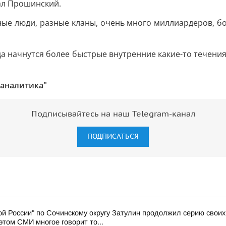
зал Прошинский.
зные люди, разные кланы, очень много миллиардеров, бо
гда начнутся более быстрые внутренние какие-то течени
 аналитика"
Подписывайтесь на наш Telegram-канал
ПОДПИСАТЬСЯ
й России" по Сочинскому округу Затулин продолжил серию свои
том СМИ многое говорит то...