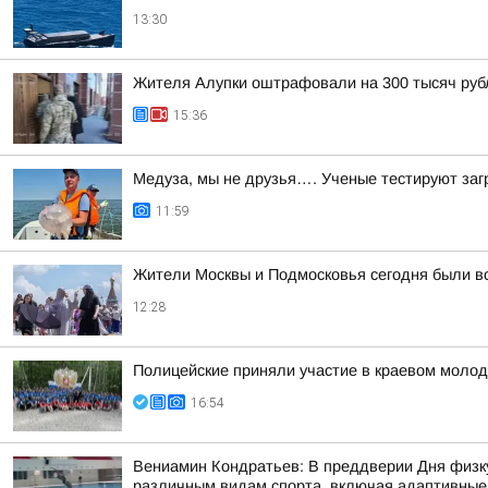
13:30
Жителя Алупки оштрафовали на 300 тысяч рубл
15:36
Медуза, мы не друзья…. Ученые тестируют заг
11:59
Жители Москвы и Подмосковья сегодня были 
12:28
Полицейские приняли участие в краевом моло
16:54
Вениамин Кондратьев: В преддверии Дня физку
различным видам спорта, включая адаптивные