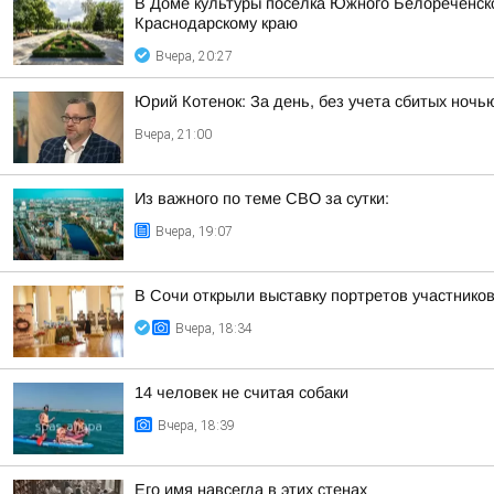
В Доме культуры поселка Южного Белореченс
Краснодарскому краю
Вчера, 20:27
Юрий Котенок: За день, без учета сбитых ноч
Вчера, 21:00
Из важного по теме СВО за сутки:
Вчера, 19:07
В Сочи открыли выставку портретов участнико
Вчера, 18:34
14 человек не считая собаки
Вчера, 18:39
Его имя навсегда в этих стенах