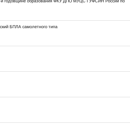
27-й годовщине образования ФКУ ДПО МУЦС ГУФСИН России по
нский БПЛА самолетного типа