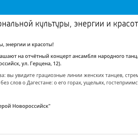
нальной культуры, энергии и красот
, энергии и красоты!
ашают на отчётный концерт ансамбля народного танца 
сийск, ул. Герцена, 12).
за: вы увидите грациозные линии женских танцев, стр
без слов о Дагестане: о его горах, ущельях, гостеприимс
ерой Новороссийск"