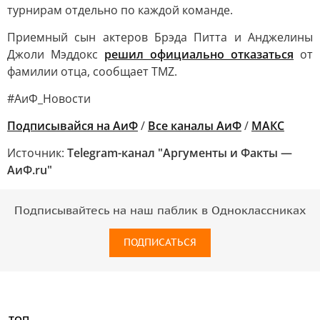
турнирам отдельно по каждой команде.
Приемный сын актеров Брэда Питта и Анджелины
Джоли Мэддокс
решил официально отказаться
от
фамилии отца, сообщает TMZ.
#АиФ_Новости
Подписывайся на АиФ
/
Все каналы АиФ
/
MAКС
Источник:
Telegram-канал "Аргументы и Факты —
АиФ.ru"
Подписывайтесь на наш паблик в Одноклассниках
ПОДПИСАТЬСЯ
ТОП