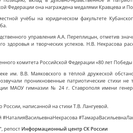
ю позицию, вклад в духовно-нравственное и патрио
кой Федерации она награждена медалями Кравцева и Поч
вместной учёбы на юридическом факультете Кубанског
ба.
дственного управления А.А. Переплицын, отметив значи
ого здоровья и творческих успехов. Н.В. Некрасова ра
енного комитета Российской Федерации «80 лет Победы в
ке им. В.В. Маяковского в тёплой дружеской обстано
розвучали проникновенные патриотические стихи не т
ации МАОУ гимназии № 24 г. Ставрополя имени генера
России, написанной на стихи Т.В. Лангуевой.
й #НаталияВасильевнаНекрасова #ТамараВасильевнаЛа
"
, репост
Информационный центр СК России