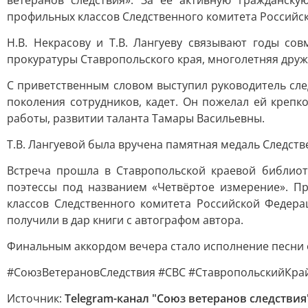
ветеранов следствия». За её активную гражданску
профильных классов Следственного комитета Российс
Н.В. Некрасову и Т.В. Лангуеву связывают годы со
прокуратуры Ставропольского края, многолетняя друж
С приветственным словом выступил руководитель сле
поколения сотрудников, кадет. Он пожелал ей крепк
работы, развитии таланта Тамары Васильевны.
Т.В. Лангуевой была вручена памятная медаль Следств
Встреча прошла в Ставропольской краевой библиоте
поэтессы под названием «Четвёртое измерение». П
классов Следственного комитета Российской Федер
получили в дар книги с автографом автора.
Финальным аккордом вечера стало исполнение песни о 
#СоюзВетерановСледствия #СВС #СтавропольскийКра
Источник:
Telegram-канал "Союз ветеранов следствия