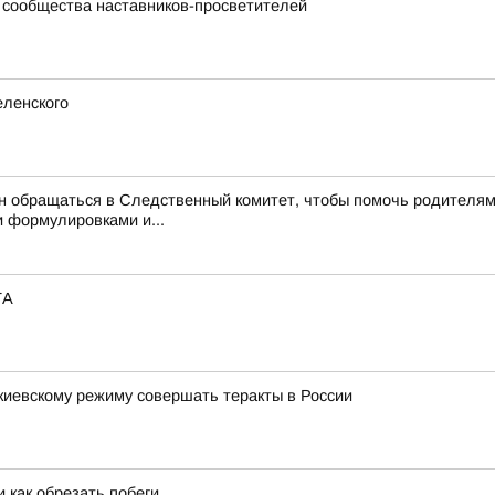
 сообщества наставников-просветителей
еленского
обращаться в Следственный комитет, чтобы помочь родителям, –
 формулировками и...
ТА
киевскому режиму совершать теракты в России
 как обрезать побеги