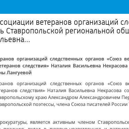
социации ветеранов организаций сл
ль Ставропольской региональной об
льевна...
анов организаций следственных органов «Союз вет
теранов следствия» Наталия Васильевна Некрасова 
вны Лангуевой
анов организаций следственных органов «Союз вет
еранов следствия» Наталия Васильевна Некрасова со
тавропольскому краю Александром Александровичем Пе
тавропольской поэтессы, члена Союза писателей Росси
 прокуратуры, является активным членом Ставрополь