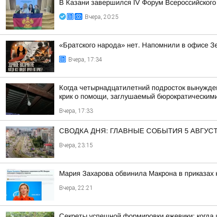
В Казани завершился IV Форум Всероссийского
Вчера, 20:25
«Братского народа» нет. Напомнили в офисе З
Вчера, 17:34
Когда четырнадцатилетний подросток вынужден 
крик о помощи, заглушаемый бюрократическими
Вчера, 17:33
СВОДКА ДНЯ: ГЛАВНЫЕ СОБЫТИЯ 5 АВГУС
Вчера, 23:15
Мария Захарова обвинила Макрона в приказах 
Вчера, 22:21
Секреты успешной формировки ежевики: когда и