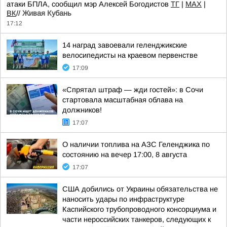
атаки БПЛА, сообщил мэр Алексей Богодистов
TГ
|
MAX
|
ВК
//
Живая Кубань
17:12
14 наград завоевали геленджикские
велосипедисты на краевом первенстве
17:09
«Спрятал штраф — жди гостей»: в Сочи
стартовала масштабная облава на
должников!
17:07
О наличии топлива на АЗС Геленджика по
состоянию на вечер 17:00, 8 августа
17:07
США добились от Украины обязательства не
наносить удары по инфраструктуре
Каспийского трубопроводного консорциума и
части нероссийских танкеров, следующих к