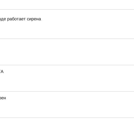
оде работает сирена
ТА
рен