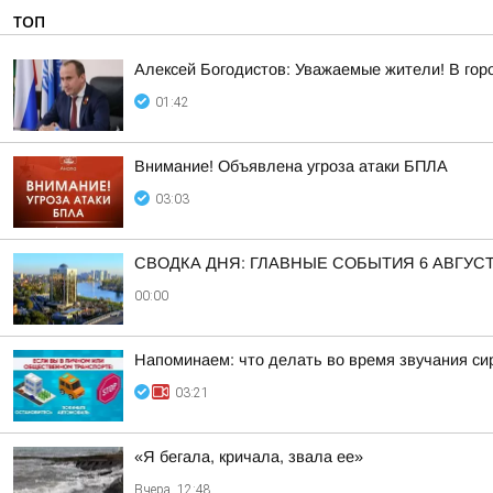
ТОП
Алексей Богодистов: Уважаемые жители! В гор
01:42
Внимание! Объявлена угроза атаки БПЛА
03:03
СВОДКА ДНЯ: ГЛАВНЫЕ СОБЫТИЯ 6 АВГУС
00:00
Напоминаем: что делать во время звучания си
03:21
«Я бегала, кричала, звала ее»
Вчера, 12:48