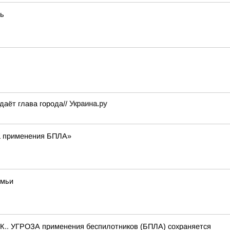
ть
аёт глава города//
Украина.ру
а применения БПЛА»
емьи
.. УГРОЗА применения беспилотников (БПЛА) сохраняется