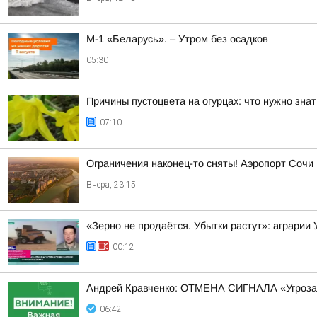
М-1 «Беларусь». – Утром без осадков
05:30
Причины пустоцвета на огурцах: что нужно знат
07:10
Ограничения наконец-то сняты! Аэропорт Сочи
Вчера, 23:15
«Зерно не продаётся. Убытки растут»: аграрии
00:12
Андрей Кравченко: ОТМЕНА СИГНАЛА «Угроза
06:42