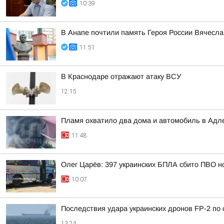
10:39
В Анапе почтили память Героя России Вячесла
11:51
В Краснодаре отражают атаку ВСУ
12:15
Пламя охватило два дома и автомобиль в Адл
11:48
Олег Царёв: 397 украинских БПЛА сбито ПВО н
10:07
Последствия удара украинских дронов FP-2 по 
13:24