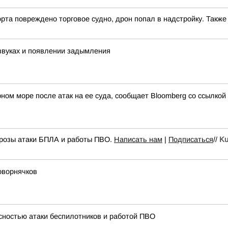
рта повреждено торговое судно, дрон попал в надстройку. Такж
звуках и появлении задымления
ном море после атак на ее суда, сообщает Bloomberg со ссылкой
грозы атаки БПЛА и работы ПВО.
Написать нам
|
Подписаться
//
Ku
оворнячков
асностью атаки беспилотников и работой ПВО