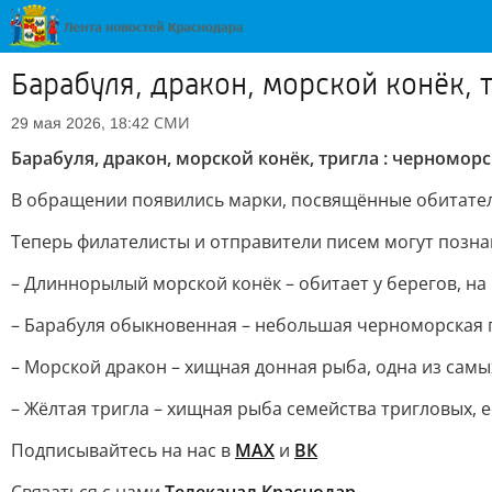
Барабуля, дракон, морской конёк, 
СМИ
29 мая 2026, 18:42
Барабуля, дракон, морской конёк, тригла : черномо
В обращении появились марки, посвящённые обитателя
Теперь филателисты и отправители писем могут позна
– Длиннорылый морской конёк – обитает у берегов, н
– Барабуля обыкновенная – небольшая черноморская 
– Морской дракон – хищная донная рыба, одна из сам
– Жёлтая тригла – хищная рыба семейства тригловых,
Подписывайтесь на нас в
MAX
и
ВК