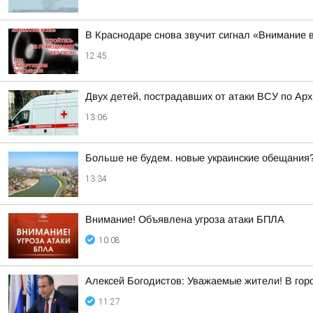
В Краснодаре снова звучит сигнал «Внимание 
12:45
Двух детей, пострадавших от атаки ВСУ по Ар
13:06
Больше не будем. новые украинские обещания
13:34
Внимание! Объявлена угроза атаки БПЛА
10:08
Алексей Богодистов: Уважаемые жители! В гор
11:27