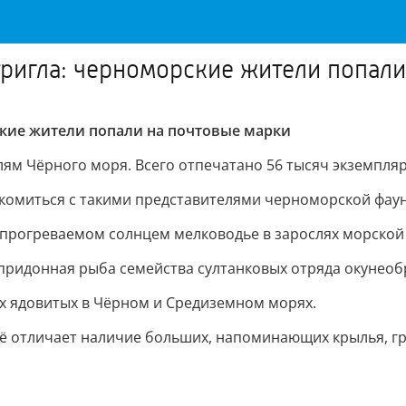
тригла: черноморские жители попал
рские жители попали на почтовые марки
м Чёрного моря. Всего отпечатано 56 тысяч экземпляр
комиться с такими представителями черноморской фауны
а прогреваемом солнцем мелководье в зарослях морской 
придонная рыба семейства султанковых отряда окунеоб
ых ядовитых в Чёрном и Средиземном морях.
 её отличает наличие больших, напоминающих крылья, г