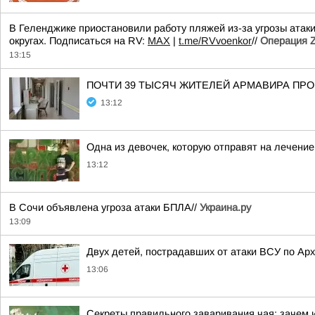
В Геленджике приостановили работу пляжей из-за угрозы атак
округах. Подписаться на RV:
MAX
|
t.me/RVvoenkor
//
Операция Z
13:15
ПОЧТИ 39 ТЫСЯЧ ЖИТЕЛЕЙ АРМАВИРА П
13:12
Одна из девочек, которую отправят на лечение
13:12
В Сочи объявлена угроза атаки БПЛА//
Украина.ру
13:09
Двух детей, пострадавших от атаки ВСУ по Ар
13:06
Секреты правильного заваривания чая: зачем и