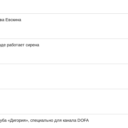
ва Евскина
оде работает сирена
луба «Дигория», специально для канала DOFA