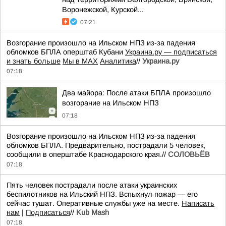
Воронежской, Курской...
07:21
Возгорание произошло на Ильском НПЗ из-за падения
обломков БПЛА оперштаб Кубани
Украина.ру — подписаться
и знать больше
Мы в MAX
Аналитика
//
Украина.ру
07:18
Два майора: После атаки БПЛА произошло
возгорание на Ильском НПЗ
07:18
Возгорание произошло на Ильском НПЗ из-за падения
обломков БПЛА. Предварительно, пострадали 5 человек,
сообщили в оперштабе Краснодарского края.//
СОЛОВЬЁВ
07:18
Пять человек пострадали после атаки украинских
беспилотников на Ильский НПЗ. Вспыхнул пожар — его
сейчас тушат. Оперативные службы уже на месте.
Написать
нам
|
Подписаться
//
Kub Mash
07:18