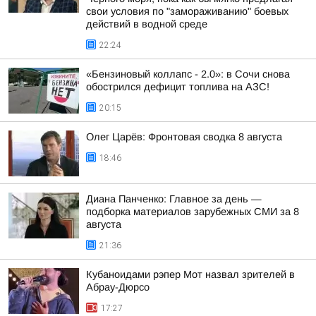
свои условия по "замораживанию" боевых
действий в водной среде
22:24
«Бензиновый коллапс - 2.0»: в Сочи снова
обострился дефицит топлива на АЗС!
20:15
Олег Царёв: Фронтовая сводка 8 августа
18:46
Диана Панченко: Главное за день —
подборка материалов зарубежных СМИ за 8
августа
21:36
Кубаноидами рэпер Мот назвал зрителей в
Абрау-Дюрсо
17:27