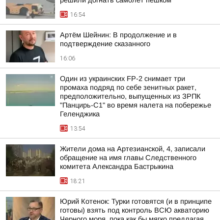
решили догнать самолет пешком
16:54
Артём Шейнин: В продолжение и в
подтверждение сказанного
16:06
Один из украинских FP-2 снимает три
промаха подряд по себе зенитных ракет,
предположительно, выпущенных из ЗРПК
"Панцирь-С1" во время налета на побережье
Геленджика
13:54
Жители дома на Артезианской, 4, записали
обращение на имя главы Следственного
комитета Александра Бастрыкина
18:21
Юрий Котенок: Турки готовятся (и в принципе
готовы) взять под контроль ВСЮ акваторию
Черного моря, пока как бы мягко предлагая