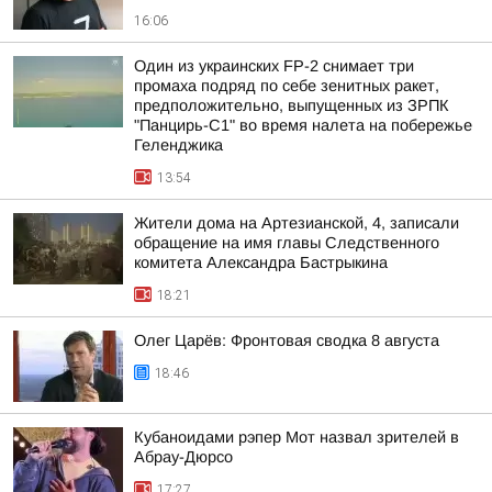
16:06
Один из украинских FP-2 снимает три
промаха подряд по себе зенитных ракет,
предположительно, выпущенных из ЗРПК
"Панцирь-С1" во время налета на побережье
Геленджика
13:54
Жители дома на Артезианской, 4, записали
обращение на имя главы Следственного
комитета Александра Бастрыкина
18:21
Олег Царёв: Фронтовая сводка 8 августа
18:46
Кубаноидами рэпер Мот назвал зрителей в
Абрау-Дюрсо
17:27