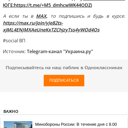
ЮГЕ:
https://t.me/+M5_dmhcwWK44ODZi
А если ты в
МАХ,
то подпишись и будь в курсе:
https://max.ru/join/yJe82ts-
xjML4ENJMXAeUneKxTZChjzyTss4yWOd4Os
#social ВП
Источник:
Telegram-канал "Украина.ру"
Подписывайтесь на наш паблик в Одноклассниках
ПОДПИСАТЬСЯ
ВАЖНО
Минобороны России: В течение дня с 8.00