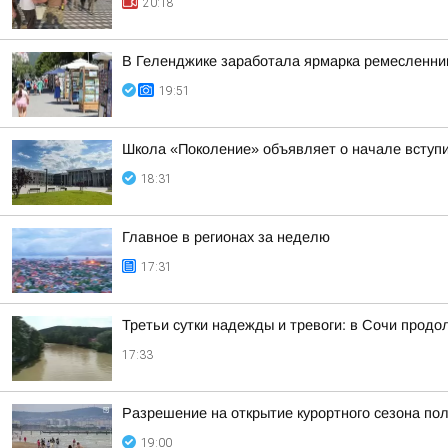
20:18
В Геленджике заработала ярмарка ремесленни
19:51
Школа «Поколение» объявляет о начале вступит
18:31
Главное в регионах за неделю
17:31
Третьи сутки надежды и тревоги: в Сочи прод
17:33
Разрешение на открытие курортного сезона по
19:00