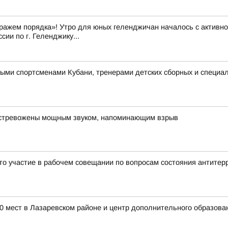
ражем порядка»! Утро для юных геленджичан началось с активно
ии по г. Геленджику...
ыми спортсменами Кубани, тренерами детских сборных и специал
встревожены мощным звуком, напоминающим взрыв
ято участие в рабочем совещании по вопросам состояния антите
00 мест в Лазаревском районе и центр дополнительного образов