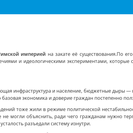
Римской империей
на закате её существования.
По ег
ечиями и идеологическими экспериментами, которые о
еющая инфраструктура и население, бюджетные дыры — 
 базовая экономика и доверие граждан постепенно полз
адений тоже жили в режиме политической нестабильно
 не могли объяснить, ради чего гражданам нужно терп
усталость разъедали систему изнутри.