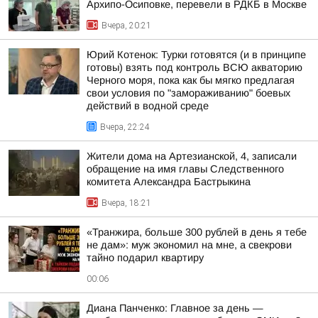
Архипо-Осиповке, перевели в РДКБ в Москве
Вчера, 20:21
Юрий Котенок: Турки готовятся (и в принципе
готовы) взять под контроль ВСЮ акваторию
Черного моря, пока как бы мягко предлагая
свои условия по "замораживанию" боевых
действий в водной среде
Вчера, 22:24
Жители дома на Артезианской, 4, записали
обращение на имя главы Следственного
комитета Александра Бастрыкина
Вчера, 18:21
«Транжира, больше 300 рублей в день я тебе
не дам»: муж экономил на мне, а свекрови
тайно подарил квартиру
00:06
Диана Панченко: Главное за день —