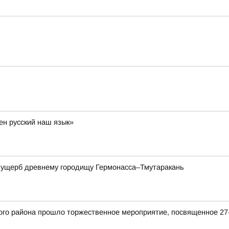
ен русский наш язык»
а ущерб древнему городищу Гермонасса–Тмутаракань
кого района прошло торжественное мероприятие, посвященное 