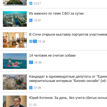
20:27
Из важного по теме СВО за сутки:
19:07
В Сочи открыли выставку портретов участнико
18:34
14 человек не считая собаки
18:39
Кандидат в одномандатные депутаты от "Едино
омерзительным интервью "Бизнес-онлайн" (об э
07:09
Юрий Котенок: За день, без учета сбитых ноч
21:00