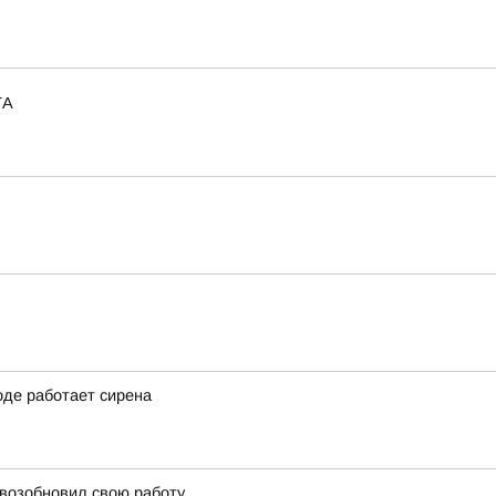
ТА
оде работает сирена
 возобновил свою работу