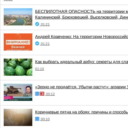
БЕСПИЛОТНАЯ ОПАСНОСТЬ на территории муници
Калининский, Брюховецкий, Выселковский, Динс
01:21
Андрей Кравченко: На территории Новоросси
01:21
Как выбрать идеальный арбуз: секреты для сл
01:10
«Зерно не продаётся. Убытки растут»: аграрии
00:12
Коричневые пятна на обоях: причины и способ
00:10