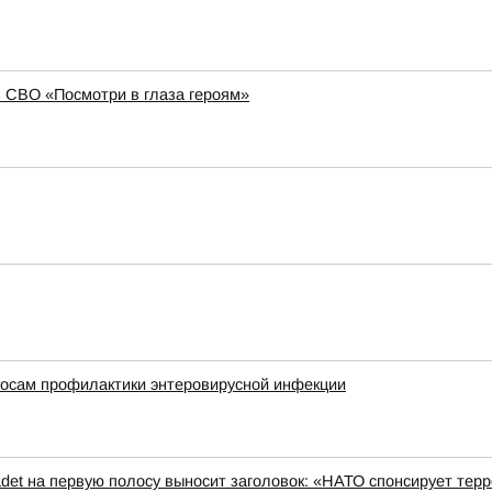
в СВО «Посмотри в глаза героям»
росам профилактики энтеровирусной инфекции
det на первую полосу выносит заголовок: «НАТО спонсирует терр