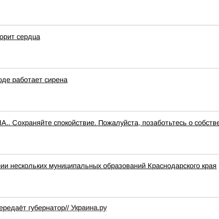
корит сердца
оде работает сирена
.. Сохраняйте спокойствие. Пожалуйста, позаботьтесь о собств
ии нескольких муниципальных образований Краснодарского края
ередаёт губернатор//
Украина.ру