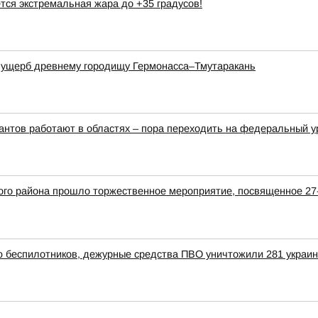
тся экстремальная жара до +35 градусов!
а ущерб древнему городищу Гермонасса–Тмутаракань
рантов работают в областях – пора переходить на федеральный 
кого района прошло торжественное мероприятие, посвященное 
ью беспилотников, дежурные средства ПВО уничтожили 281 украи