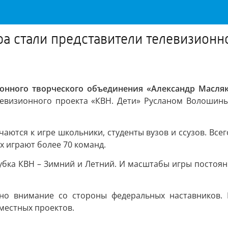
ра стали представители телевизионн
ионного творческого объединения «Александр Масля
левизионного проекта «КВН. Дети» Русланом Волошины
аются к игре школьники, студенты вузов и ссузов. Всег
х играют более 70 команд.
убка КВН – Зимний и Летний. И масштабы игры постоянн
жно внимание со стороны федеральных наставников. 
местных проектов.