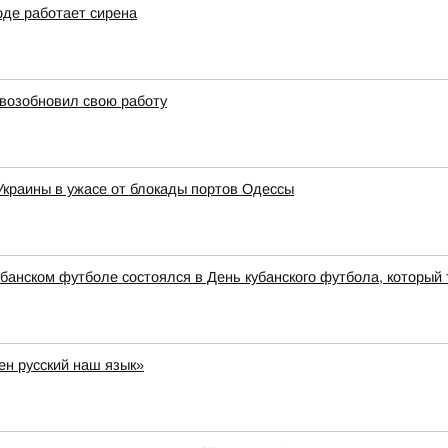
оде работает сирена
 возобновил свою работу
 Украины в ужасе от блокады портов Одессы
банском футболе состоялся в День кубанского футбола, который 
ен русский наш язык»