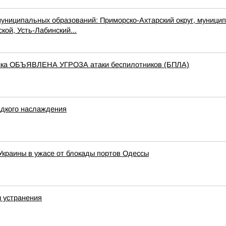
пальных образований: Приморско-Ахтарский округ, муниципальн
кой, Усть-Лабинский...
йска ОБЪЯВЛЕНА УГРОЗА атаки беспилотников (БПЛА)
адкого наслаждения
 Украины в ужасе от блокады портов Одессы
ы устранения