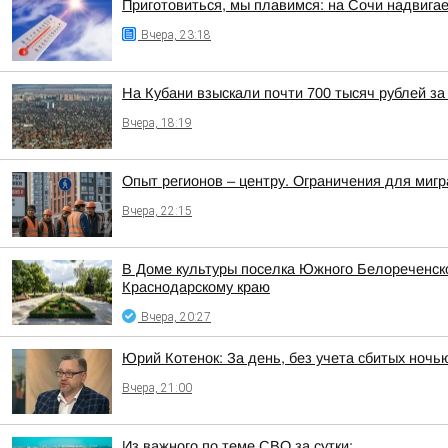
Приготовиться, мы плавимся: на Сочи надвигае
Вчера, 23:18
На Кубани взыскали почти 700 тысяч рублей з
Вчера, 18:19
Опыт регионов – центру. Ограничения для миг
Вчера, 22:15
В Доме культуры поселка Южного Белореченс
Краснодарскому краю
Вчера, 20:27
Юрий Котенок: За день, без учета сбитых ноч
Вчера, 21:00
Из важного по теме СВО за сутки: