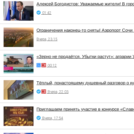
Алексей Богодистов: Уважаемые жители! В гор
01:42
Ограничения наконец-то сняты! Аэропорт Сочи
Вчера, 23:15
«Зерно не продаётся. Убытки растут»: аграрии
00:12
Тёплый, понастоящему душевный разговор о ку
Вчера, 22:03
Приглашаем принять участие в конкурсе «Слав
Вчера, 17:54