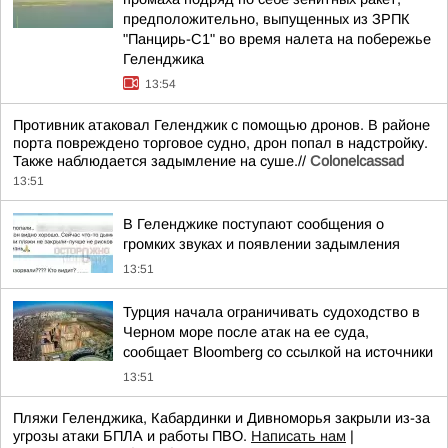
предположительно, выпущенных из ЗРПК
"Панцирь-С1" во время налета на побережье
Геленджика
13:54
Противник атаковал Геленджик с помощью дронов. В районе
порта повреждено торговое судно, дрон попал в надстройку.
Также наблюдается задымление на суше.//
Colonelcassad
13:51
В Геленджике поступают сообщения о
громких звуках и появлении задымления
13:51
Турция начала ограничивать судоходство в
Черном море после атак на ее суда,
сообщает Bloomberg со ссылкой на источники
13:51
Пляжи Геленджика, Кабардинки и Дивноморья закрыли из-за
угрозы атаки БПЛА и работы ПВО.
Написать нам
|