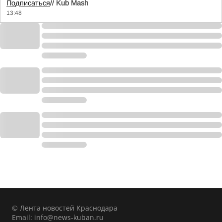
Подписаться
//
Kub Mash
13:48
© Лента новостей Краснодара
Email:
info@news-kuban.ru